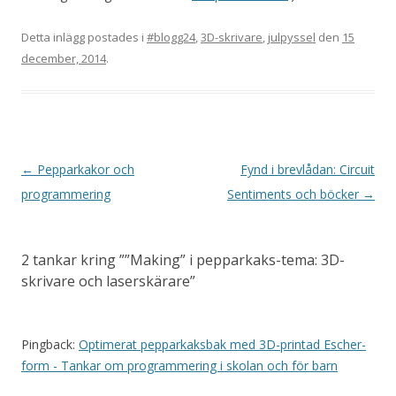
Detta inlägg postades i
#blogg24
,
3D-skrivare
,
julpyssel
den
15
december, 2014
.
I
←
Pepparkakor och
Fynd i brevlådan: Circuit
n
programmering
Sentiments och böcker
→
l
ä
2 tankar kring ”
”Making” i pepparkaks-tema: 3D-
g
skrivare och laserskärare
”
g
s
n
Pingback:
Optimerat pepparkaksbak med 3D-printad Escher-
form - Tankar om programmering i skolan och för barn
a
v