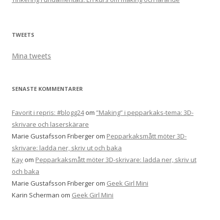
TWEETS
Mina tweets
SENASTE KOMMENTARER
Favorit i repris: #blogg24
om
”Making” i pepparkaks-tema: 3D-
skrivare och laserskärare
Marie Gustafsson Friberger
om
Pepparkaksmått möter 3D-
skrivare: ladda ner, skriv ut och baka
Kay
om
Pepparkaksmått möter 3D-skrivare: ladda ner, skriv ut
och baka
Marie Gustafsson Friberger
om
Geek Girl Mini
Karin Scherman
om
Geek Girl Mini