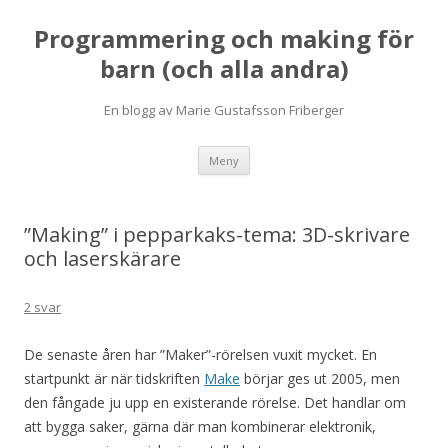
Programmering och making för
barn (och alla andra)
En blogg av Marie Gustafsson Friberger
Hoppa
Meny
till
innehåll
”Making” i pepparkaks-tema: 3D-skrivare
och laserskärare
2 svar
De senaste åren har ”Maker”-rörelsen vuxit mycket. En
startpunkt är när tidskriften
Make
börjar ges ut 2005, men
den fångade ju upp en existerande rörelse. Det handlar om
att bygga saker, gärna där man kombinerar elektronik,