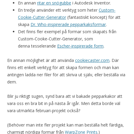
En annan
ritar en snögubbe
i Autodesk Inventor.
En tredje använder ett verktyg som heter
Custom-
Cookie-Cutter-Generator
(fantastiskt koncept) för att
skapa
Dr. Who-inspirerade pepparkaksformar
.
Det finns fler exempel på formar som skapats från
Custom-Cooke-Cutter-Generator, som
denna tesselerande
Escher-inspirerade form
.
En annan möjlighet är att använda
cookiecaster.com
. Där
finns ett enkelt verktyg för att skapa formen och man kan
antingen ladda ner filer för att skriva ut själv, eller beställa via
dem.
Blir ju riktigt sugen, synd bara att vi bakade pepparkakor att
vara oss en bra bit in på nästa år igår. Men detta borde väl
vara utmärkta februari-projekt också?
(Behöver man inte fler projekt kan man beställa helt färdiga,
charmigt nördiga formar från
WarpZone Prints
.)