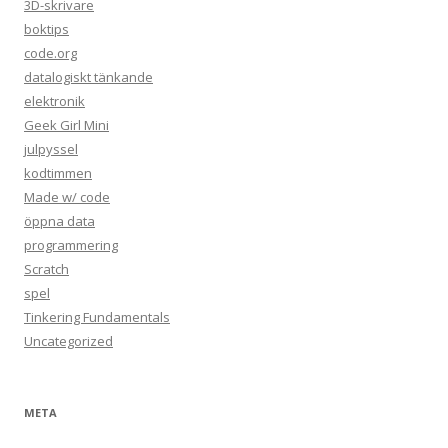
3D-skrivare
boktips
code.org
datalogiskt tänkande
elektronik
Geek Girl Mini
julpyssel
kodtimmen
Made w/ code
öppna data
programmering
Scratch
spel
Tinkering Fundamentals
Uncategorized
META