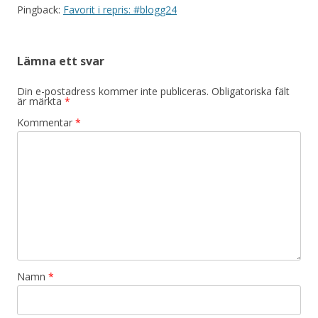
Pingback:
Favorit i repris: #blogg24
i
g
e
Lämna ett svar
r
Din e-postadress kommer inte publiceras.
Obligatoriska fält
i
är märkta
*
n
Kommentar
*
g
Namn
*