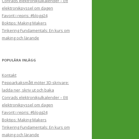
Conrads elektronikjulkalender – Ett
elektronikpyssel om dagen
Favorit i repris: #blogg24
Boktips: Making Makers
Tinkering Fundamentals: En kurs om
making och lärande
POPULÄRA INLÄGG
Kontakt
Pepparkaksmått möter 3D-skrivare:
ladda ner, skriv ut och baka
Conrads elektronikjulkalender – Ett
elektronikpyssel om dagen
Favorit i repris: #blogg24
Boktips: Making Makers
Tinkering Fundamentals: En kurs om
making och lärande