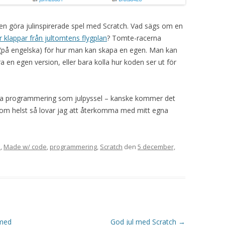
n göra julinspirerade spel med Scratch. Vad sägs om en
 klappar från jultomtens flygplan
? Tomte-racerna
(på engelska) för hur man kan skapa en egen. Man kan
ra en egen version, eller bara kolla hur koden ser ut för
a programmering som julpyssel – kanske kommer det
l som helst så lovar jag att återkomma med mitt egna
l
,
Made w/ code
,
programmering
,
Scratch
den
5 december,
 med
God jul med Scratch
→