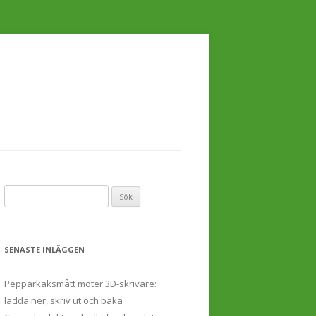
Sök
efter:
SENASTE INLÄGGEN
Pepparkaksmått möter 3D-skrivare:
ladda ner, skriv ut och baka