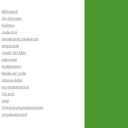
#blogg24
3D-skrivare
boktips
code.org
datalogiskt tänkande
elektronik
Geek Girl Mini
julpyssel
kodtimmen
Made w/ code
öppna data
programmering
Scratch
spel
Tinkering Fundamentals
Uncategorized