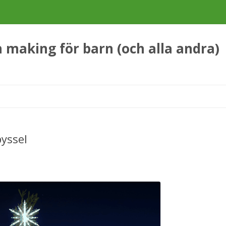
making för barn (och alla andra)
Hoppa
till
innehåll
yssel