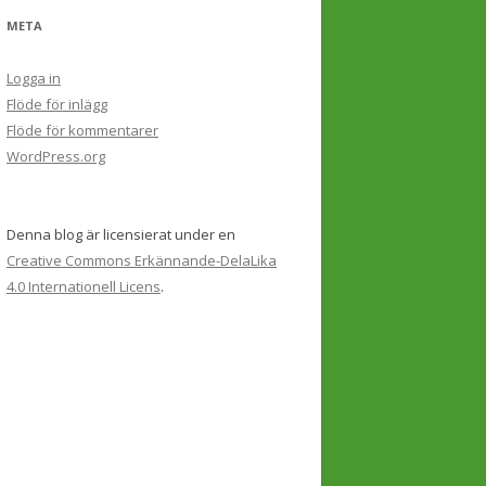
META
Logga in
Flöde för inlägg
Flöde för kommentarer
WordPress.org
Denna blog är licensierat under en
Creative Commons Erkännande-DelaLika
4.0 Internationell Licens
.