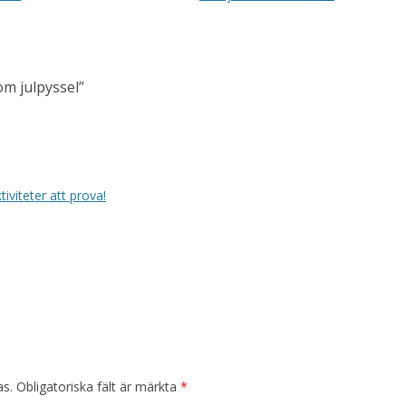
m julpyssel
”
viteter att prova!
as.
Obligatoriska fält är märkta
*