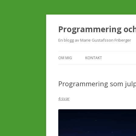
Programmering och 
En blogg av Marie Gustafsson Friberger
OM MIG
KONTAKT
Programmering som julp
4 svar