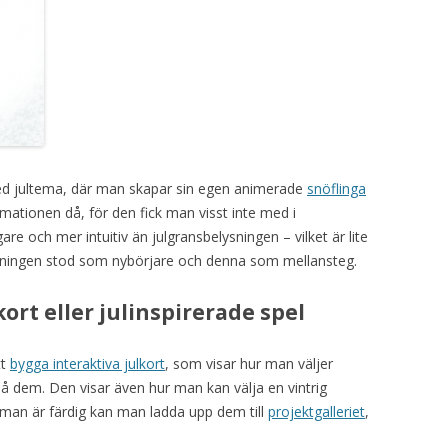
ed jultema, där man skapar sin egen animerade
snöflinga
mationen då, för den fick man visst inte med i
gare och mer intuitiv än julgransbelysningen – vilket är lite
ysningen stod som nybörjare och denna som mellansteg.
kort eller julinspirerade spel
tt
bygga interaktiva julkort
, som visar hur man väljer
l på dem. Den visar även hur man kan välja en vintrig
man är färdig kan man ladda upp dem till
projektgalleriet
,