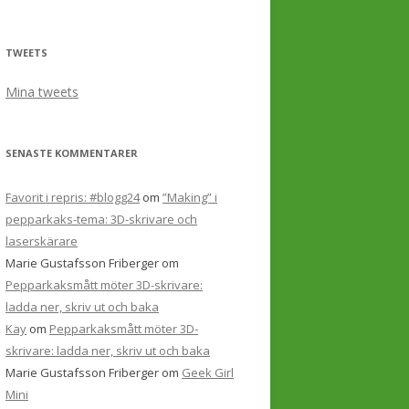
TWEETS
Mina tweets
SENASTE KOMMENTARER
Favorit i repris: #blogg24
om
”Making” i
pepparkaks-tema: 3D-skrivare och
laserskärare
Marie Gustafsson Friberger
om
Pepparkaksmått möter 3D-skrivare:
ladda ner, skriv ut och baka
Kay
om
Pepparkaksmått möter 3D-
skrivare: ladda ner, skriv ut och baka
Marie Gustafsson Friberger
om
Geek Girl
Mini