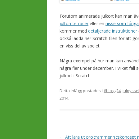
Förutom animerade julkort kan man äve
jultomte-racer
eller en
nisse som fångar
kommer med
detaljerade instruktioner
också ladda ner Scratch-filen för att gö
en viss del av spelet.
Några exempel på hur man kan använd
några fler under december. I vilket fal
julkort i Scratch.
Detta inlägg postades i
#blogg24
,
julpysse
2014
.
I
←
Att lära ut programmeringskoncept