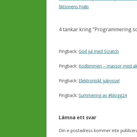
n
fiktionens hjälp
l
ä
4 tankar kring ”
Programmering so
g
g
s
Pingback:
God jul med Scratch
n
Pingback:
Kodtimmen – massor med akti
a
v
Pingback:
Elektroniskt julpyssel
i
g
Pingback:
Summering av #blogg24
e
r
Lämna ett svar
i
n
Din e-postadress kommer inte publicer
g