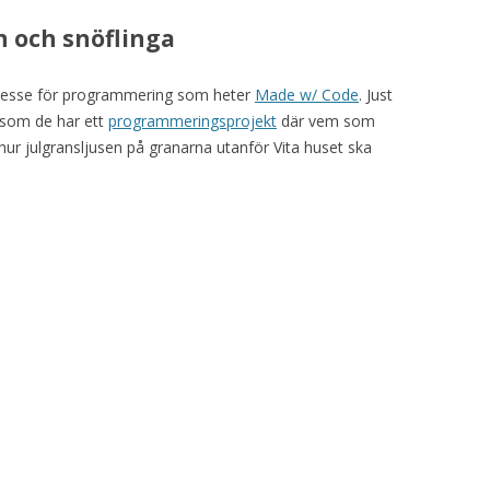
n och snöflinga
ntresse för programmering som heter
Made w/ Code
. Just
rsom de har ett
programmeringsprojekt
där vem som
 hur julgransljusen på granarna utanför Vita huset ska