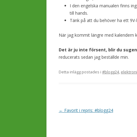
I den engelska manualen finns ing
till hands.
Tänk på att du behöver ha ett 9V
När jag kommit längre med kalendern 
Det är ju inte försent, blir du suge
reducerats sedan jag beställde min.
Detta inlägg postades i
#blogg24
,
elektron
I
←
Favorit i repris: #blogg24
n
l
ä