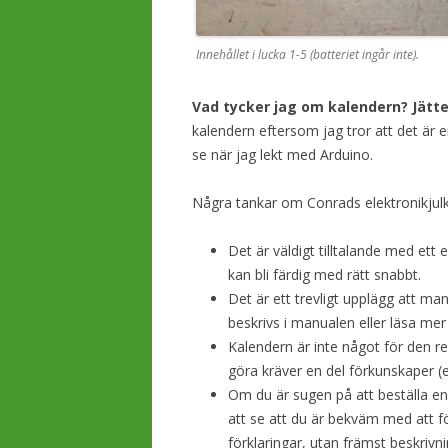
Innehållet i lucka 1-5 (batteriet ingår inte).
Vad tycker jag om kalendern? Jätte
kalendern eftersom jag tror att det är e
se när jag lekt med Arduino.
Några tankar om Conrads elektronikjulk
Det är väldigt tilltalande med et
kan bli färdig med rätt snabbt.
Det är ett trevligt upplägg att m
beskrivs i manualen eller läsa m
Kalendern är inte något för den 
göra kräver en del förkunskaper (e
Om du är sugen på att beställa en
att se att du är bekväm med att fö
förklaringar, utan främst beskriv