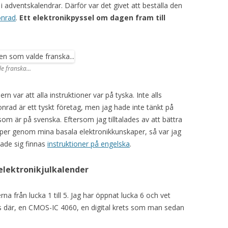
t i adventskalendrar. Därför var det givet att beställa den
nrad
.
Ett elektronikpyssel om dagen fram till
lde franska…
n var att alla instruktioner var på tyska. Inte alls
nrad är ett tyskt företag, men jag hade inte tänkt på
om är på svenska. Eftersom jag tilltalades av att bättra
per genom mina basala elektronikkunskaper, så var jag
isade sig finnas
instruktioner på engelska
.
 elektronikjulkalender
rna från lucka 1 till 5. Jag har öppnat lucka 6 och vet
nns där, en CMOS-IC 4060, en digital krets som man sedan