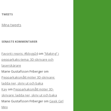
TWEETS
Mina tweets
SENASTE KOMMENTARER
Favorit i repris: #blogg24
om
”Making” i
pepparkaks-tema: 3D-skrivare och
laserskärare
Marie Gustafsson Friberger
om
Pepparkaksmått möter 3D-skrivare:
ladda ner, skriv ut och baka
Kay
om
Pepparkaksmått möter 3D-
skrivare: ladda ner, skriv ut och baka
Marie Gustafsson Friberger
om
Geek Girl
Mini