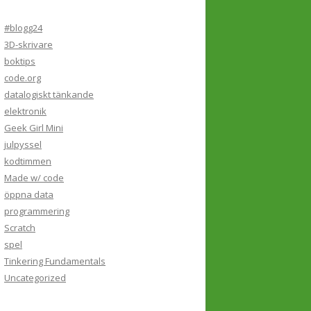
#blogg24
3D-skrivare
boktips
code.org
datalogiskt tänkande
elektronik
Geek Girl Mini
julpyssel
kodtimmen
Made w/ code
öppna data
programmering
Scratch
spel
Tinkering Fundamentals
Uncategorized