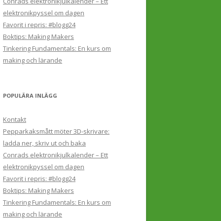
Conrads elektronikjulkalender – Ett
elektronikpyssel om dagen
Favorit i repris: #blogg24
Boktips: Making Makers
Tinkering Fundamentals: En kurs om
making och lärande
POPULÄRA INLÄGG
Kontakt
Pepparkaksmått möter 3D-skrivare:
ladda ner, skriv ut och baka
Conrads elektronikjulkalender – Ett
elektronikpyssel om dagen
Favorit i repris: #blogg24
Boktips: Making Makers
Tinkering Fundamentals: En kurs om
making och lärande