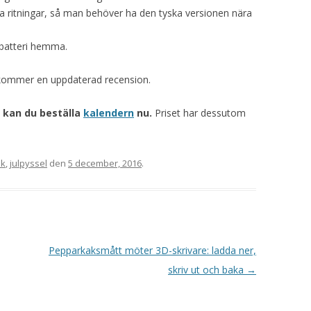
a ritningar, så man behöver ha den tyska versionen nära
-batteri hemma.
kommer en uppdaterad recension.
n kan du beställa
kalendern
nu.
Priset har dessutom
ik
,
julpyssel
den
5 december, 2016
.
Pepparkaksmått möter 3D-skrivare: ladda ner,
skriv ut och baka
→