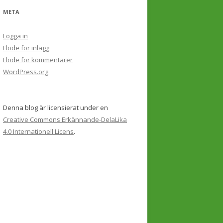
META
Logga in
Flöde för inlägg
Flöde för kommentarer
WordPress.org
Denna blog är licensierat under en
Creative Commons Erkännande-DelaLika
4.0 Internationell Licens
.