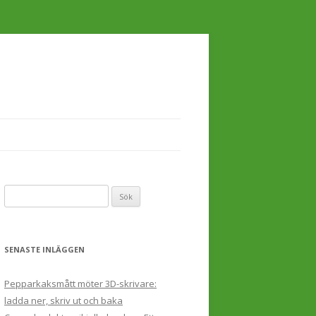
Sök
efter:
SENASTE INLÄGGEN
Pepparkaksmått möter 3D-skrivare:
ladda ner, skriv ut och baka