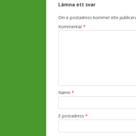
Lämna ett svar
g
g
Din e-postadress kommer inte publicer
s
Kommentar
*
n
a
v
i
g
e
r
i
Namn
*
n
g
E-postadress
*