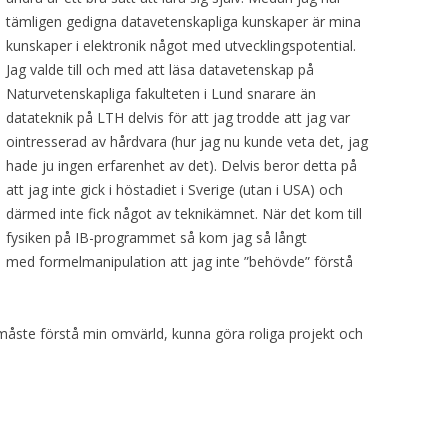
tämligen gedigna datavetenskapliga kunskaper är mina
kunskaper i elektronik något med utvecklingspotential.
Jag valde till och med att läsa datavetenskap på
Naturvetenskapliga fakulteten i Lund snarare än
datateknik på LTH delvis för att jag trodde att jag var
ointresserad av hårdvara (hur jag nu kunde veta det, jag
hade ju ingen erfarenhet av det). Delvis beror detta på
att jag inte gick i höstadiet i Sverige (utan i USA) och
därmed inte fick något av teknikämnet. När det kom till
fysiken på IB-programmet så kom jag så långt
med formelmanipulation att jag inte ”behövde” förstå
g måste förstå min omvärld, kunna göra roliga projekt och