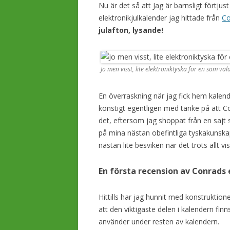
Nu är det så att Jag är barnsligt förtjus
elektronikjulkalender jag hittade från
Co
julafton, lysande!
Jo men visst, lite elektroniktyska för en som va
En överraskning när jag fick hem kalender
konstigt egentligen med tanke på att Co
det, eftersom jag shoppat från en sajt s
på mina nästan obefintliga tyskakunska
nästan lite besviken när det trots allt v
En första recension av Conrads
Hittills har jag hunnit med konstruktione
att den viktigaste delen i kalendern fi
använder under resten av kalendern.