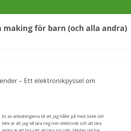
making för barn (och alla andra)
Hoppa
till
innehåll
ender – Ett elektronikpyssel om
En av anledningarna till att jag håller på med Geek Girl
Mini är att jag vill lära mig mer elektronik och att lära
andra är ett bra sätt att lära sig själv. Medan jag har