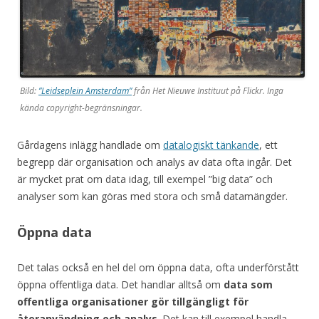
Bild:
”Leidseplein Amsterdam”
från Het Nieuwe Instituut på Flickr. Inga
kända copyright-begränsningar.
Gårdagens inlägg handlade om
datalogiskt tänkande
, ett
begrepp där organisation och analys av data ofta ingår. Det
är mycket prat om data idag, till exempel ”big data” och
analyser som kan göras med stora och små datamängder.
Öppna data
Det talas också en hel del om öppna data, ofta underförstått
öppna offentliga data. Det handlar alltså om
data som
offentliga organisationer gör tillgängligt för
återanvändning och analys
. Det kan till exempel handla