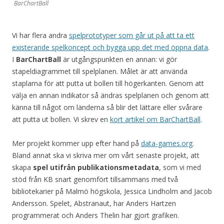
BarChartBall
Vi har flera andra
spelprototyper som går ut på att ta ett
existerande spelkoncept och bygga upp det med öppna data
.
I
BarChartBall
är utgångspunkten en annan: vi gör
stapeldiagrammet till spelplanen. Målet är att använda
staplarna för att putta ut bollen till högerkanten. Genom att
välja en annan indikator så ändras spelplanen och genom att
känna till något om länderna så blir det lättare eller svårare
att putta ut bollen. Vi skrev en
kort artikel om BarChartBall
.
Mer projekt kommer upp efter hand på
data-games.org
.
Bland annat ska vi skriva mer om vårt senaste projekt, att
skapa
spel utifrån publikationsmetadata
, som vi med
stöd från KB snart genomfört tillsammans med två
bibliotekarier på Malmö högskola, Jessica Lindholm and Jacob
Andersson. Spelet, Abstranaut, har Anders Hartzen
programmerat och Anders Thelin har gjort grafiken.