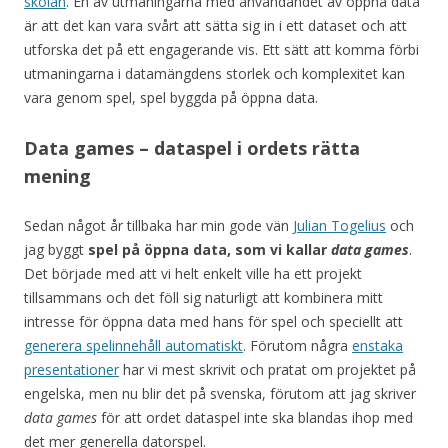
skolan
. En av utmaningarna med användandet av öppna data
är att det kan vara svårt att sätta sig in i ett dataset och att
utforska det på ett engagerande vis. Ett sätt att komma förbi
utmaningarna i datamängdens storlek och komplexitet kan
vara genom spel, spel byggda på öppna data.
Data games – dataspel i ordets rätta
mening
Sedan något år tillbaka har min gode vän
Julian Togelius
och
jag byggt
spel på öppna data, som vi kallar
data games
.
Det började med att vi helt enkelt ville ha ett projekt
tillsammans och det föll sig naturligt att kombinera mitt
intresse för öppna data med hans för spel och speciellt att
generera spelinnehåll automatiskt
. Förutom några
enstaka
presentationer
har vi mest skrivit och pratat om projektet på
engelska, men nu blir det på svenska, förutom att jag skriver
data games
för att ordet dataspel inte ska blandas ihop med
det mer generella datorspel.