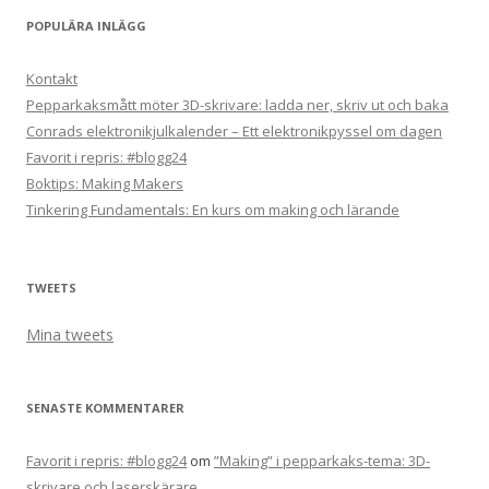
POPULÄRA INLÄGG
Kontakt
Pepparkaksmått möter 3D-skrivare: ladda ner, skriv ut och baka
Conrads elektronikjulkalender – Ett elektronikpyssel om dagen
Favorit i repris: #blogg24
Boktips: Making Makers
Tinkering Fundamentals: En kurs om making och lärande
TWEETS
Mina tweets
SENASTE KOMMENTARER
Favorit i repris: #blogg24
om
”Making” i pepparkaks-tema: 3D-
skrivare och laserskärare