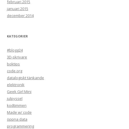
februari 2015
januari 2015
december 2014
KATEGORIER
#blogg24
3D-skrivare
boktips
code.org
datalogiskt tänkande
elektronik
Geek Girl Mini
julpyssel
kodtimmen
Made w/ code
öppna data
programmering