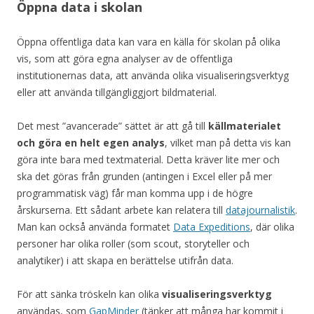
Öppna data i skolan
Öppna offentliga data kan vara en källa för skolan på olika
vis, som att göra egna analyser av de offentliga
institutionernas data, att använda olika visualiseringsverktyg
eller att använda tillgängliggjort bildmaterial.
Det mest ”avancerade” sättet är att gå till
källmaterialet
och göra en helt egen analys
, vilket man på detta vis kan
göra inte bara med textmaterial. Detta kräver lite mer och
ska det göras från grunden (antingen i Excel eller på mer
programmatisk väg) får man komma upp i de högre
årskurserna. Ett sådant arbete kan relatera till
datajournalistik
.
Man kan också använda formatet
Data Expeditions
, där olika
personer har olika roller (som scout, storyteller och
analytiker) i att skapa en berättelse utifrån data.
För att sänka tröskeln kan olika
visualiseringsverktyg
användas, som
GapMinder
(tänker att många har kommit i