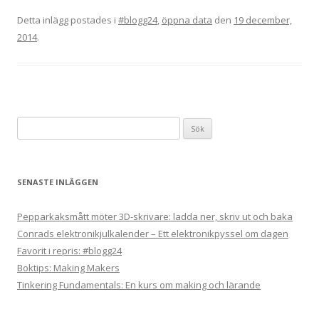
Detta inlägg postades i
#blogg24
,
öppna data
den
19 december,
2014
.
Sök
efter:
SENASTE INLÄGGEN
Pepparkaksmått möter 3D-skrivare: ladda ner, skriv ut och baka
Conrads elektronikjulkalender – Ett elektronikpyssel om dagen
Favorit i repris: #blogg24
Boktips: Making Makers
Tinkering Fundamentals: En kurs om making och lärande