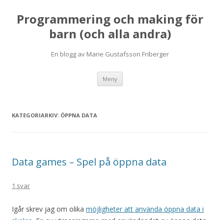
Programmering och making för
barn (och alla andra)
En blogg av Marie Gustafsson Friberger
Hoppa
Meny
till
innehåll
KATEGORIARKIV:
ÖPPNA DATA
Data games – Spel på öppna data
1 svar
Igår skrev jag om olika
möjligheter att använda öppna data i