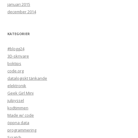
januari 2015
december 2014
KATEGORIER
#blogg24
3D-skrivare
boktips
code.org
datalogiskt tänkande
elektronik
Geek Girl Mini
julpyssel
kodtimmen
Made w/ code
öppna data
programmering
Scratch