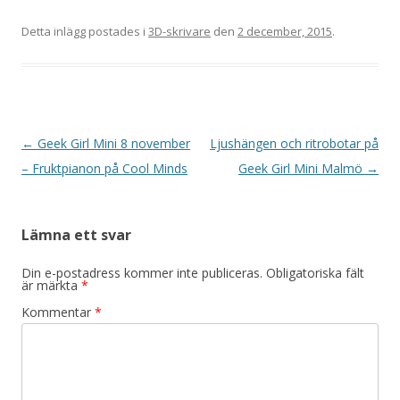
Detta inlägg postades i
3D-skrivare
den
2 december, 2015
.
I
←
Geek Girl Mini 8 november
Ljushängen och ritrobotar på
n
– Fruktpianon på Cool Minds
Geek Girl Mini Malmö
→
l
ä
Lämna ett svar
g
g
Din e-postadress kommer inte publiceras.
Obligatoriska fält
är märkta
*
s
Kommentar
*
n
a
v
i