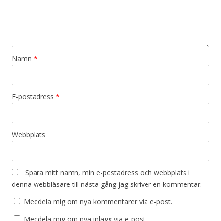
g
e
r
i
Namn
*
n
g
E-postadress
*
Webbplats
Spara mitt namn, min e-postadress och webbplats i
denna webbläsare till nästa gång jag skriver en kommentar.
Meddela mig om nya kommentarer via e-post.
Meddela mig om nya inlägg via e-post.