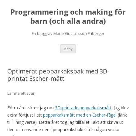
Programmering och making för
barn (och alla andra)
En blogg av Marie Gustafsson Friberger
Hoppa
Meny
till
innehåll
Optimerat pepparkaksbak med 3D-
printat Escher-mått
Lämna ett svar
Förra året skrev jag om
3D-printade pepparkaksmått
. Jag blev
extra förtjust i ett
pepparkaksmått med en Escher-fågel
(länk
till Thingiverse). Detta året tog jag tillfället i akt att skriva ut
den och använde den i pepparkaksbaket för någon vecka