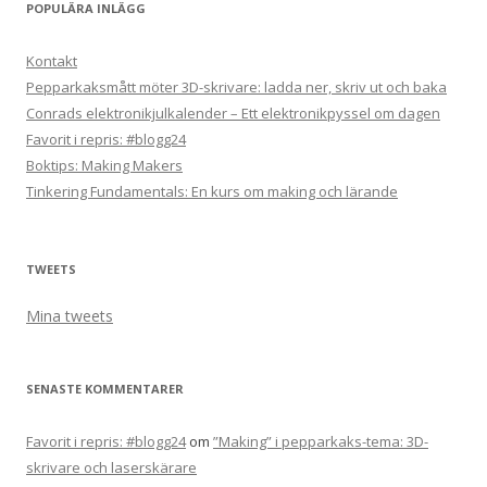
POPULÄRA INLÄGG
Kontakt
Pepparkaksmått möter 3D-skrivare: ladda ner, skriv ut och baka
Conrads elektronikjulkalender – Ett elektronikpyssel om dagen
Favorit i repris: #blogg24
Boktips: Making Makers
Tinkering Fundamentals: En kurs om making och lärande
TWEETS
Mina tweets
SENASTE KOMMENTARER
Favorit i repris: #blogg24
om
”Making” i pepparkaks-tema: 3D-
skrivare och laserskärare