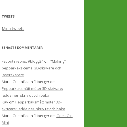
TWEETS
Mina tweets
SENASTE KOMMENTARER
Favorit i repris: #blogg24
om
”Making” i
pepparkaks-tema: 3D-skrivare och
laserskärare
Marie Gustafsson Friberger
om
Pepparkaksmått möter 3D-skrivare:
ladda ner, skriv ut och baka
Kay
om
Pepparkaksmått möter 3D-
skrivare: ladda ner, skriv ut och baka
Marie Gustafsson Friberger
om
Geek Girl
Mini