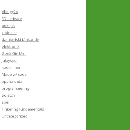
#blogg24
3D-skrivare
boktips
code.org
datalogiskt tänkande
elektronik
Geek Girl Mini
julpyssel
kodtimmen
Made w/ code
öppna data
programmering
Scratch
spel
Tinkering Fundamentals
Uncategorized