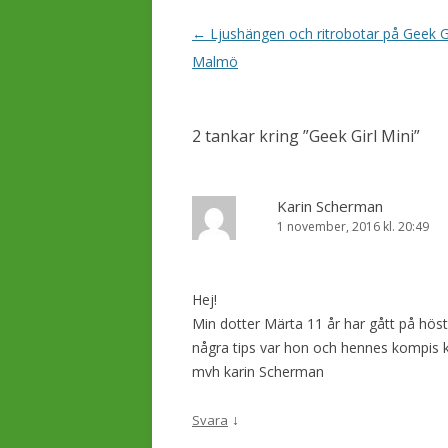
I
←
Ljushängen och ritrobotar på Geek Gi
n
Malmö
l
ä
2 tankar kring ”
Geek Girl Mini
”
g
g
s
Karin Scherman
1 november, 2016 kl. 20:49
n
a
v
Hej!
i
Min dotter Märta 11 år har gått på höst
g
några tips var hon och hennes kompis 
e
mvh karin Scherman
r
↓
Svara
i