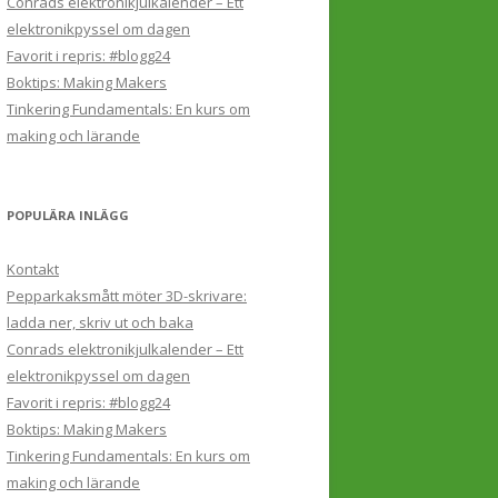
Conrads elektronikjulkalender – Ett
elektronikpyssel om dagen
Favorit i repris: #blogg24
Boktips: Making Makers
Tinkering Fundamentals: En kurs om
making och lärande
POPULÄRA INLÄGG
Kontakt
Pepparkaksmått möter 3D-skrivare:
ladda ner, skriv ut och baka
Conrads elektronikjulkalender – Ett
elektronikpyssel om dagen
Favorit i repris: #blogg24
Boktips: Making Makers
Tinkering Fundamentals: En kurs om
making och lärande