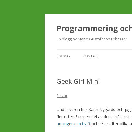
Programmering och 
En blogg av Marie Gustafsson Friberger
OM MIG
KONTAKT
Geek Girl Mini
2 svar
Under våren har Karin Nygårds och jag e
fler orter. Som en del av detta håller vi
arrangera en träff
och letar efter olika 