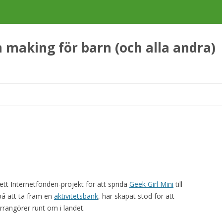
making för barn (och alla andra)
Hoppa
till
innehåll
tt Internetfonden-projekt för att sprida
Geek Girl Mini
till
 på att ta fram en
aktivitetsbank
, har skapat stöd för att
arrangörer runt om i landet.