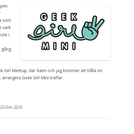
ppen
r
la som
t varit
ola i
å gång
eek Girl Meetup, där Karin och jag kommer att hålla en
t arrangera Geek Girl Mini-träffar.
n
25 maj, 2016
.