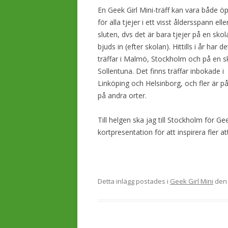
En Geek Girl Mini-träff kan vara både ö
för alla tjejer i ett visst åldersspann elle
sluten, dvs det är bara tjejer på en sko
bjuds in (efter skolan). Hittills i år har de
träffar i Malmö, Stockholm och på en sk
Sollentuna. Det finns träffar inbokade i
Linköping och Helsinborg, och fler är p
på andra orter.
Till helgen ska jag till Stockholm för G
kortpresentation för att inspirera fler at
Detta inlägg postades i
Geek Girl Mini
de