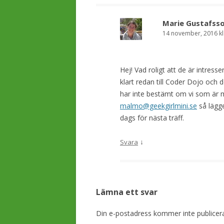
n
g
Marie Gustafsso
14 november, 2016 kl
Hej! Vad roligt att de är intre
klart redan till Coder Dojo och d
har inte bestämt om vi som är m
malmo@geekgirlmini.se
så lägge
dags för nästa träff.
↓
Svara
Lämna ett svar
Din e-postadress kommer inte publicer