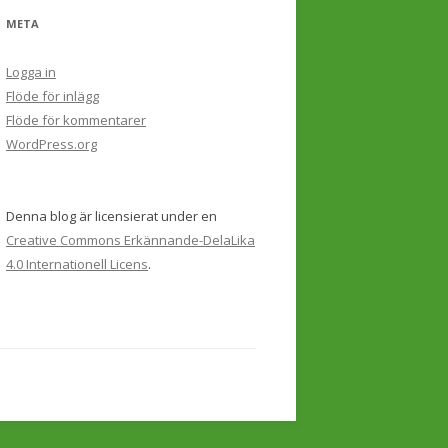
META
Logga in
Flöde för inlägg
Flöde för kommentarer
WordPress.org
Denna blog är licensierat under en
Creative Commons Erkännande-DelaLika
4.0 Internationell Licens
.