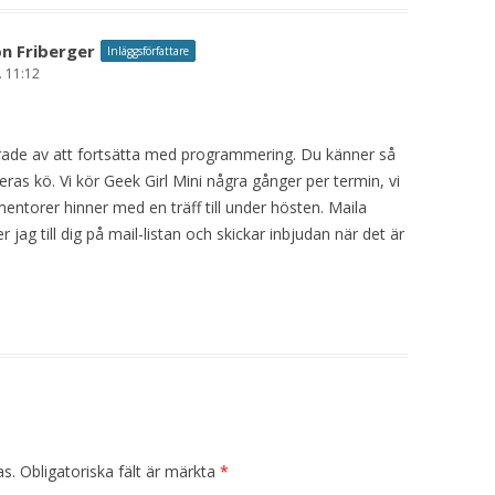
n Friberger
Inläggsförfattare
. 11:12
sserade av att fortsätta med programmering. Du känner så
eras kö. Vi kör Geek Girl Mini några gånger per termin, vi
entorer hinner med en träff till under hösten. Maila
r jag till dig på mail-listan och skickar inbjudan när det är
as.
Obligatoriska fält är märkta
*