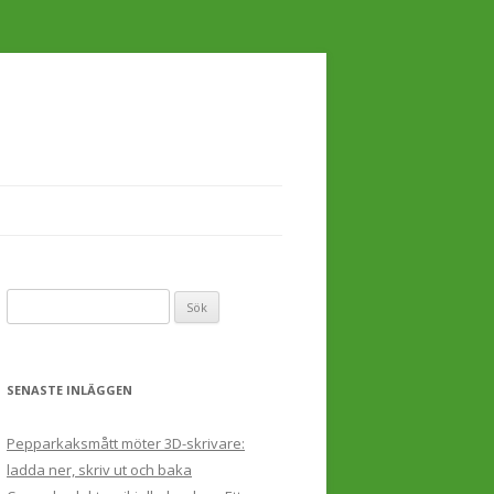
Sök
efter:
SENASTE INLÄGGEN
Pepparkaksmått möter 3D-skrivare:
ladda ner, skriv ut och baka