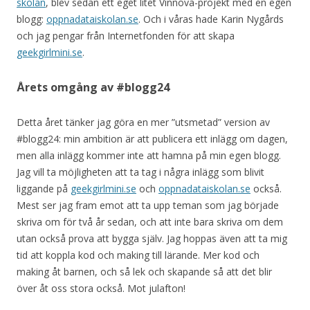
skolan
, blev sedan ett eget litet Vinnova-projekt med en egen
blogg:
oppnadataiskolan.se
. Och i våras hade Karin Nygårds
och jag pengar från Internetfonden för att skapa
geekgirlmini.se
.
Årets omgång av #blogg24
Detta året tänker jag göra en mer ”utsmetad” version av
#blogg24: min ambition är att publicera ett inlägg om dagen,
men alla inlägg kommer inte att hamna på min egen blogg.
Jag vill ta möjligheten att ta tag i några inlägg som blivit
liggande på
geekgirlmini.se
och
oppnadataiskolan.se
också.
Mest ser jag fram emot att ta upp teman som jag började
skriva om för två år sedan, och att inte bara skriva om dem
utan också prova att bygga själv. Jag hoppas även att ta mig
tid att koppla kod och making till lärande. Mer kod och
making åt barnen, och så lek och skapande så att det blir
över åt oss stora också. Mot julafton!