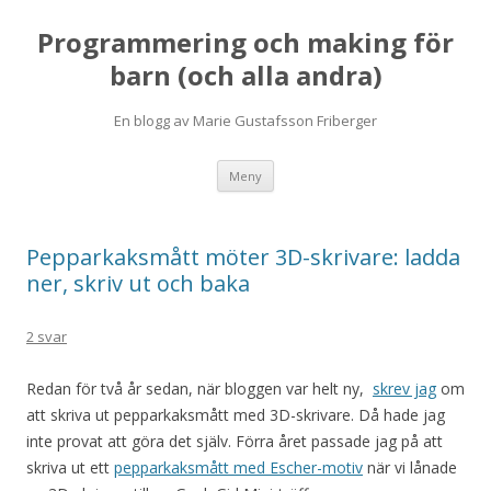
Programmering och making för
barn (och alla andra)
En blogg av Marie Gustafsson Friberger
Hoppa
Meny
till
innehåll
Pepparkaksmått möter 3D-skrivare: ladda
ner, skriv ut och baka
2 svar
Redan för två år sedan, när bloggen var helt ny,
skrev jag
om
att skriva ut pepparkaksmått med 3D-skrivare. Då hade jag
inte provat att göra det själv. Förra året passade jag på att
skriva ut ett
pepparkaksmått med Escher-motiv
när vi lånade