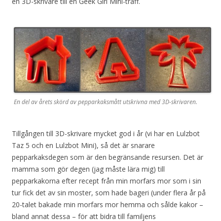
en 3D-skrivare till en Geek Girl Mini-träff.
En del av årets skörd av pepparkaksmått utskrivna med 3D-skrivaren.
Tillgången till 3D-skrivare mycket god i år (vi har en Lulzbot
Taz 5 och en Lulzbot Mini), så det är snarare
pepparkaksdegen som är den begränsande resursen. Det är
mamma som gör degen (jag måste lära mig) till
pepparkakorna efter recept från min morfars mor som i sin
tur fick det av sin moster, som hade bageri (under flera år på
20-talet bakade min morfars mor hemma och sålde kakor –
bland annat dessa – för att bidra till familjens