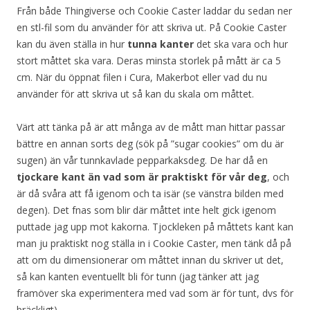
Från både Thingiverse och Cookie Caster laddar du sedan ner
en stl-fil som du använder för att skriva ut. På Cookie Caster
kan du även ställa in hur
tunna kanter
det ska vara och hur
stort måttet ska vara. Deras minsta storlek på mått är ca 5
cm. När du öppnat filen i Cura, Makerbot eller vad du nu
använder för att skriva ut så kan du skala om måttet.
Värt att tänka på är att många av de mått man hittar passar
bättre en annan sorts deg (sök på ”sugar cookies” om du är
sugen) än vår tunnkavlade pepparkaksdeg. De har då en
tjockare kant än vad som är praktiskt för vår deg
, och
är då svåra att få igenom och ta isär (se vänstra bilden med
degen). Det fnas som blir där måttet inte helt gick igenom
puttade jag upp mot kakorna. Tjockleken på måttets kant kan
man ju praktiskt nog ställa in i Cookie Caster, men tänk då på
att om du dimensionerar om måttet innan du skriver ut det,
så kan kanten eventuellt bli för tunn (jag tänker att jag
framöver ska experimentera med vad som är för tunt, dvs för
bräckligt) .