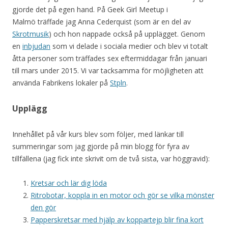
gjorde det på egen hand. På Geek Girl Meetup i
Malmö träffade jag Anna Cederquist (som är en del av
Skrotmusik
) och hon nappade också på upplägget. Genom
en
inbjudan
som vi delade i sociala medier och blev vi totalt
åtta personer som träffades sex eftermiddagar från januari
till mars under 2015. Vi var tacksamma för möjligheten att
använda Fabrikens lokaler på
Stpln
.
Upplägg
Innehållet på vår kurs blev som följer, med länkar till
summeringar som jag gjorde på min blogg för fyra av
tillfällena (jag fick inte skrivit om de två sista, var höggravid):
Kretsar och lär dig löda
Ritrobotar, koppla in en motor och gör se vilka mönster
den gör
Papperskretsar med hjälp av koppartejp blir fina kort