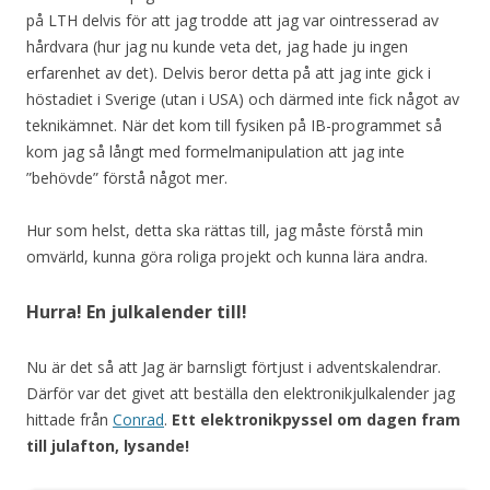
på LTH delvis för att jag trodde att jag var ointresserad av
hårdvara (hur jag nu kunde veta det, jag hade ju ingen
erfarenhet av det). Delvis beror detta på att jag inte gick i
höstadiet i Sverige (utan i USA) och därmed inte fick något av
teknikämnet. När det kom till fysiken på IB-programmet så
kom jag så långt med formelmanipulation att jag inte
”behövde” förstå något mer.
Hur som helst, detta ska rättas till, jag måste förstå min
omvärld, kunna göra roliga projekt och kunna lära andra.
Hurra! En julkalender till!
Nu är det så att Jag är barnsligt förtjust i adventskalendrar.
Därför var det givet att beställa den elektronikjulkalender jag
hittade från
Conrad
.
Ett elektronikpyssel om dagen fram
till julafton, lysande!