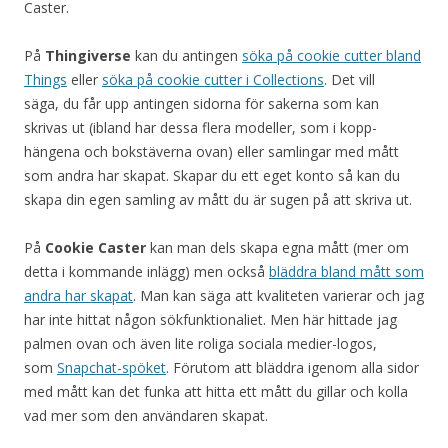
Caster.
På
Thingiverse
kan du antingen
söka på cookie cutter bland
Things
eller
söka på cookie cutter i Collections
. Det vill
säga, du får upp antingen sidorna för sakerna som kan
skrivas ut (ibland har dessa flera modeller, som i kopp-
hängena och bokstäverna ovan) eller samlingar med mått
som andra har skapat. Skapar du ett eget konto så kan du
skapa din egen samling av mått du är sugen på att skriva ut.
På
Cookie Caster
kan man dels skapa egna mått (mer om
detta i kommande inlägg) men också
bläddra bland mått som
andra har skapat
. Man kan säga att kvaliteten varierar och jag
har inte hittat någon sökfunktionaliet. Men här hittade jag
palmen ovan och även lite roliga sociala medier-logos,
som
Snapchat-spöket
. Förutom att bläddra igenom alla sidor
med mått kan det funka att hitta ett mått du gillar och kolla
vad mer som den användaren skapat.