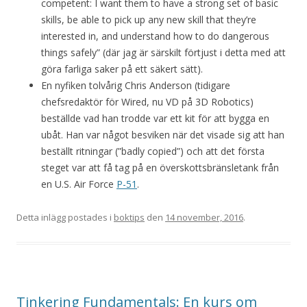
competent: I want them to have a strong set of basic
skills, be able to pick up any new skill that they’re
interested in, and understand how to do dangerous
things safely” (där jag är särskilt förtjust i detta med att
göra farliga saker på ett säkert sätt).
En nyfiken tolvårig Chris Anderson (tidigare
chefsredaktör för Wired, nu VD på 3D Robotics)
beställde vad han trodde var ett kit för att bygga en
ubåt. Han var något besviken när det visade sig att han
beställt ritningar (”badly copied”) och att det första
steget var att få tag på en överskottsbränsletank från
en U.S. Air Force
P-51
.
Detta inlägg postades i
boktips
den
14 november, 2016
.
Tinkering Fundamentals: En kurs om