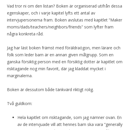
Vad tror ni om den listan? Boken är organiserad utifrån dessa
egenskaper, och i varje kapitel lyfts ett antal av
intervjupersonerna fram. Boken avslutas med kapitlet ”Maker
moms/dads/teachers/neighbors/friends” som lyfter fram
några konkreta råd.
Jag har läst boken främst med föräldraögon, men lärare och
folk som leder barn är en annan given målgrupp. Som en
ganska försiktig person med en försiktig dotter är kapitlet om
risktagande nog min favorit, där jag kladdat mycket i
marginalerna.
Boken är dessutom både tänkvärd riktigt rolig.
Två guldkorn:
Hela kapitlet om risktagande, som jag nämner ovan. En
av de intervjuade vill att hennes barn ska vara ”generally