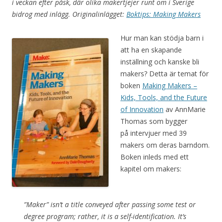
i veckan efter påsk, där olika makertjejer runt om i Sverige
bidrog med inlägg. Originalinlägget:
Boktips: Making Makers
Hur man kan stödja barn i
att ha en skapande
inställning och kanske bli
makers? Detta är temat för
boken
Making Makers –
Kids, Tools, and the Future
of Innovation
av AnnMarie
Thomas som bygger
på intervjuer med 39
makers om deras barndom.
Boken inleds med ett
kapitel om makers:
”Maker” isn’t a title conveyed after passing some test or
degree program; rather, it is a self-identification. It’s