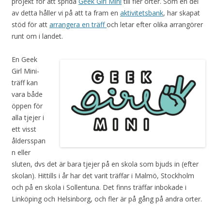
projekt för att sprida
Geek Girl Mini
till fler orter. Som en del
av detta håller vi på att ta fram en
aktivitetsbank
, har skapat
stöd för att
arrangera en träff
och letar efter olika arrangörer
runt om i landet.
En Geek
Girl Mini-
träff kan
vara både
öppen för
alla tjejer i
ett visst
åldersspan
n eller
sluten, dvs det är bara tjejer på en skola som bjuds in (efter
skolan). Hittills i år har det varit träffar i Malmö, Stockholm
och på en skola i Sollentuna. Det finns träffar inbokade i
Linköping och Helsinborg, och fler är på gång på andra orter.