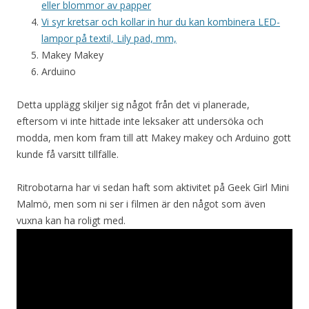
eller blommor av papper
Vi syr kretsar och kollar in hur du kan kombinera LED-
lampor på textil, Lily pad, mm,
Makey Makey
Arduino
Detta upplägg skiljer sig något från det vi planerade,
eftersom vi inte hittade inte leksaker att undersöka och
modda, men kom fram till att Makey makey och Arduino gott
kunde få varsitt tillfälle.
Ritrobotarna har vi sedan haft som aktivitet på Geek Girl Mini
Malmö, men som ni ser i filmen är den något som även
vuxna kan ha roligt med.