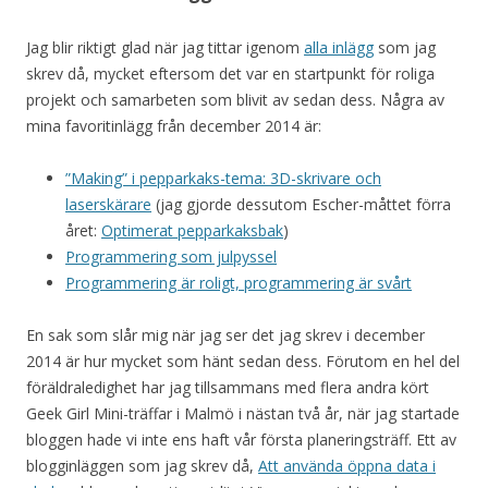
Jag blir riktigt glad när jag tittar igenom
alla inlägg
som jag
skrev då, mycket eftersom det var en startpunkt för roliga
projekt och samarbeten som blivit av sedan dess. Några av
mina favoritinlägg från december 2014 är:
”Making” i pepparkaks-tema: 3D-skrivare och
laserskärare
(jag gjorde dessutom Escher-måttet förra
året:
Optimerat pepparkaksbak
)
Programmering som julpyssel
Programmering är roligt, programmering är svårt
En sak som slår mig när jag ser det jag skrev i december
2014 är hur mycket som hänt sedan dess. Förutom en hel del
föräldraledighet har jag tillsammans med flera andra kört
Geek Girl Mini-träffar i Malmö i nästan två år, när jag startade
bloggen hade vi inte ens haft vår första planeringsträff. Ett av
blogginläggen som jag skrev då,
Att använda öppna data i