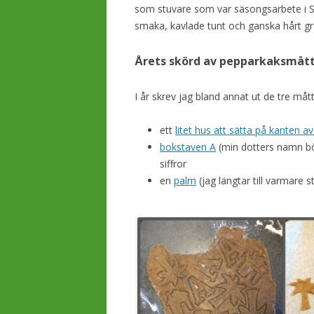
som stuvare som var säsongsarbete i Su
smaka, kavlade tunt och ganska hårt g
Årets skörd av pepparkaksmått
I år skrev jag bland annat ut de tre måt
ett
litet hus att sätta på kanten a
bokstaven A
(min dotters namn bör
siffror
en
palm
(jag längtar till varmare st