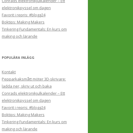
Conrads elektronikjulkalender – Ett
elektronikpyssel om dagen
Favorit i repris: #blogg24
Boktips: Making Makers
Tinkering Fundamentals: En kurs om
making och lärande
POPULÄRA INLÄGG
Kontakt
Pepparkaksmått möter 3D-skrivare:
ladda ner, skriv ut och baka
Conrads elektronikjulkalender – Ett
elektronikpyssel om dagen
Favorit i repris: #blogg24
Boktips: Making Makers
Tinkering Fundamentals: En kurs om
making och lärande