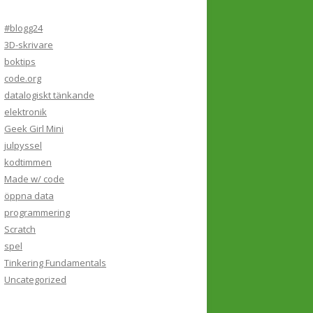
#blogg24
3D-skrivare
boktips
code.org
datalogiskt tänkande
elektronik
Geek Girl Mini
julpyssel
kodtimmen
Made w/ code
öppna data
programmering
Scratch
spel
Tinkering Fundamentals
Uncategorized