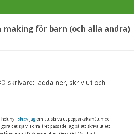
making för barn (och alla andra)
Hoppa
till
innehåll
-skrivare: ladda ner, skriv ut och
r helt ny,
skrev jag
om att skriva ut pepparkaksmått med
göra det själv. Förra året passade jag på att skriva ut ett
vi lånade en 3D-skrivare till en Geek Girl Mini-träff.