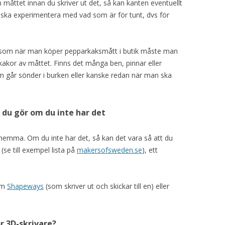
måttet innan du skriver ut det, så kan kanten eventuellt
er ska experimentera med vad som är för tunt, dvs för
is som när man köper pepparkaksmått i butik måste man
kakor av måttet. Finns det många ben, pinnar eller
om går sönder i burken eller kanske redan när man ska
d du gör om du inte har det
 hemma. Om du inte har det, så kan det vara så att du
 (se till exempel lista på
makersofsweden.se
), ett
som
Shapeways
(som skriver ut och skickar till en) eller
 3D-skrivare?