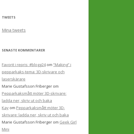
TWEETS
Mina tweets
SENASTE KOMMENTARER
Favorit i repris: #blogg24
om
”Making” i
pepparkaks-tema: 3D-skrivare och
laserskärare
Marie Gustafsson Friberger
om
Pepparkaksmått möter 3D-skrivare:
ladda ner, skriv ut och baka
Kay
om
Pepparkaksmått möter 3D-
skrivare: ladda ner, skriv ut och baka
Marie Gustafsson Friberger
om
Geek Girl
Mini