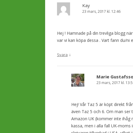
s
Kay
23 mars, 2017 kl. 12:46
n
a
v
Hej ! Hamnade på din trevliga blogg när 
i
var vi kan köpa dessa . Vart fann du/ni 
g
e
↓
Svara
r
i
Marie Gustafsso
n
23 mars, 2017 kl. 13:
g
Hej! Vår Taz 5 är köpt direkt fr
även Taz 5 och 6. Om man ser til
Amazon UK (kommer inte ihåg mo
kassa, men i alla fall UK-moms i
skrivaren tillverkad i USA, vilket