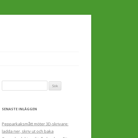
Sök
efter:
SENASTE INLÄGGEN
Pepparkaksmått möter 3D-skrivare:
ladda ner, skriv ut och baka