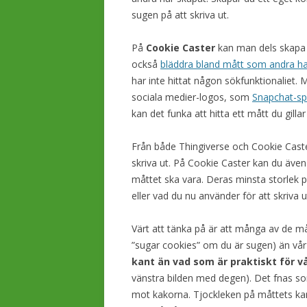
sugen på att skriva ut.
På
Cookie Caster
kan man dels skapa
också
bläddra bland mått som andra ha
har inte hittat någon sökfunktionaliet. 
sociala medier-logos, som
Snapchat-sp
kan det funka att hitta ett mått du gil
Från både Thingiverse och Cookie Caster
skriva ut. På Cookie Caster kan du även 
måttet ska vara. Deras minsta storlek p
eller vad du nu använder för att skriva 
Värt att tänka på är att många av de m
”sugar cookies” om du är sugen) än vå
kant än vad som är praktiskt för v
vänstra bilden med degen). Det fnas som
mot kakorna. Tjockleken på måttets kant