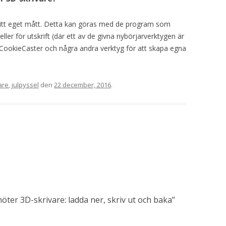
a sitt eget mått. Detta kan göras med de program som
ler för utskrift (där ett av de givna nybörjarverktygen är
ookieCaster och några andra verktyg för att skapa egna
are
,
julpyssel
den
22 december, 2016
.
ter 3D-skrivare: ladda ner, skriv ut och baka
”