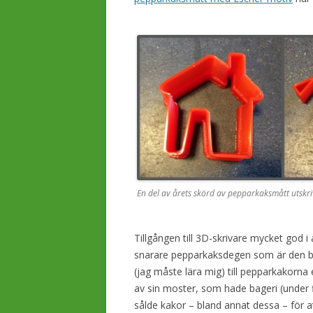
En del av årets skörd av pepparkaksmått utskr
Tillgången till 3D-skrivare mycket god i 
snarare pepparkaksdegen som är den 
(jag måste lära mig) till pepparkakorna 
av sin moster, som hade bageri (under
sålde kakor – bland annat dessa – för at