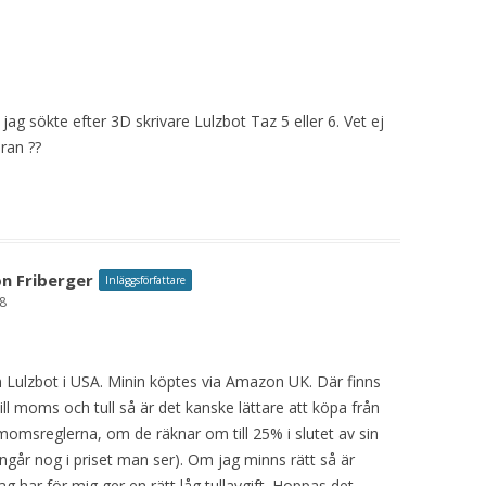
jag sökte efter 3D skrivare Lulzbot Taz 5 eller 6. Vet ej
eran ??
n Friberger
Inläggsförfattare
58
ån Lulzbot i USA. Minin köptes via Amazon UK. Där finns
l moms och tull så är det kanske lättare att köpa från
msreglerna, om de räknar om till 25% i slutet av sin
ngår nog i priset man ser). Om jag minns rätt så är
 jag har för mig ger en rätt låg tullavgift. Hoppas det