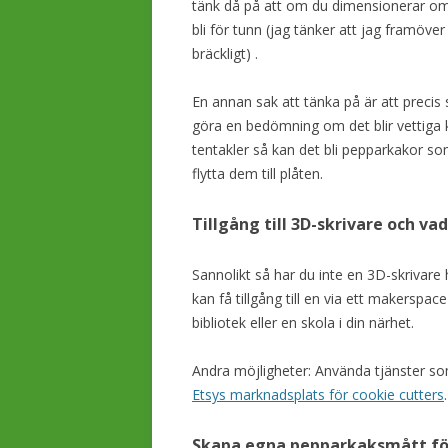
tänk då på att om du dimensionerar om 
bli för tunn (jag tänker att jag framöv
bräckligt) .
En annan sak att tänka på är att prec
göra en bedömning om det blir vettiga 
tentakler så kan det bli pepparkakor s
flytta dem till plåten.
Tillgång till 3D-skrivare och va
Sannolikt så har du inte en 3D-skrivare
kan få tillgång till en via ett makerspace
bibliotek eller en skola i din närhet.
Andra möjligheter: Använda tjänster 
Etsys marknadsplats för cookie cutters
.
Skapa egna pepparkaksmått för