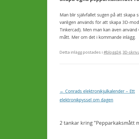
Man blir självfallet sugen på att skap
vanligen används för att skapa 3D-model
Tinkercad). Men man kan även använd C
mått. Mer om det i kommande inlägg.
Detta inlägg postades i
#blogg24
,
3D-skriv
I
←
Conrads elektronikjulkalender – Ett
n
elektronikpyssel om dagen
l
ä
2 tankar kring ”
Pepparkaksmått mö
g
g