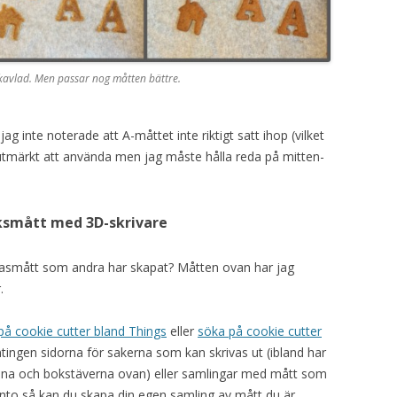
nnkavlad. Men passar nog måtten bättre.
g inte noterade att A-måttet inte riktigt satt ihop (vilket
utmärkt att använda men jag måste hålla reda på mitten-
aksmått med 3D-skrivare
kasmått som andra har skapat? Måtten ovan har jag
.
på cookie cutter bland Things
eller
söka på cookie cutter
antingen sidorna för sakerna som kan skrivas ut (ibland har
ena och bokstäverna ovan) eller samlingar med mått som
onto så kan du skapa din egen samling av mått du är