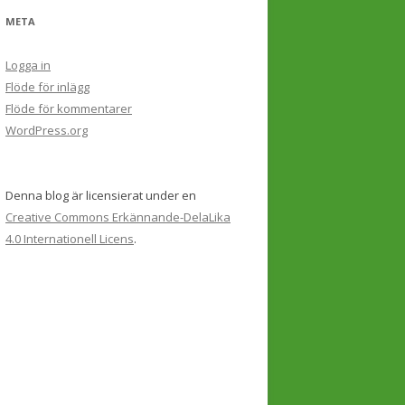
META
Logga in
Flöde för inlägg
Flöde för kommentarer
WordPress.org
Denna blog är licensierat under en
Creative Commons Erkännande-DelaLika
4.0 Internationell Licens
.