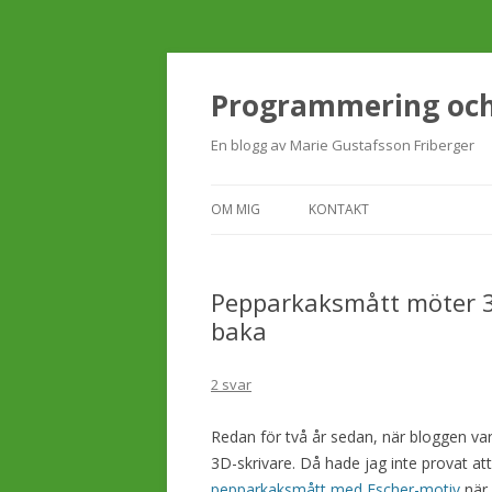
Programmering och 
En blogg av Marie Gustafsson Friberger
OM MIG
KONTAKT
Pepparkaksmått möter 3D
baka
2 svar
Redan för två år sedan, när bloggen va
3D-skrivare. Då hade jag inte provat att 
pepparkaksmått med Escher-motiv
när 