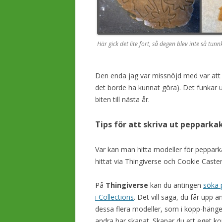
Här gick det lite fort, så degen blev inte så tu
Den enda jag var missnöjd med var att ja
det borde ha kunnat göra). Det funkar 
biten till nästa år.
Tips för att skriva ut peppark
Var kan man hitta modeller för peppar
hittat via Thingiverse och Cookie Caster
På
Thingiverse
kan du antingen
söka 
i Collections
. Det vill säga, du får upp 
dessa flera modeller, som i kopp-häng
andra har skapat. Skapar du ett eget k