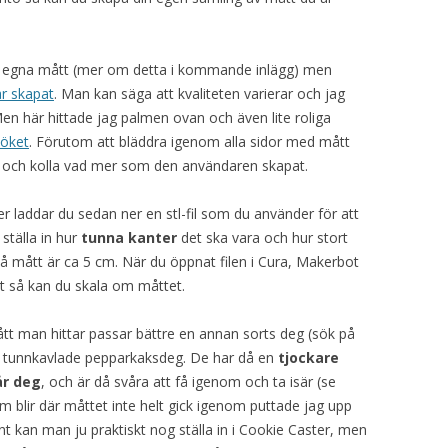
 egna mått (mer om detta i kommande inlägg) men
r skapat
. Man kan säga att kvaliteten varierar och jag
Men här hittade jag palmen ovan och även lite roliga
öket
. Förutom att bläddra igenom alla sidor med mått
lar och kolla vad mer som den användaren skapat.
 laddar du sedan ner en stl-fil som du använder för att
ställa in hur
tunna kanter
det ska vara och hur stort
å mått är ca 5 cm. När du öppnat filen i Cura, Makerbot
ut så kan du skala om måttet.
ått man hittar passar bättre en annan sorts deg (sök på
r tunnkavlade pepparkaksdeg. De har då en
tjockare
år deg
, och är då svåra att få igenom och ta isär (se
 blir där måttet inte helt gick igenom puttade jag upp
 kan man ju praktiskt nog ställa in i Cookie Caster, men