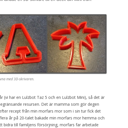
ivna med 3D-skrivaren.
år (vi har en Lulzbot Taz 5 och en Lulzbot Mini), så det är
begränsande resursen. Det är mamma som gör degen
efter recept från min morfars mor som i sin tur fick det
 flera år på 20-talet bakade min morfars mor hemma och
t bidra till familjens försörjning, morfars far arbetade