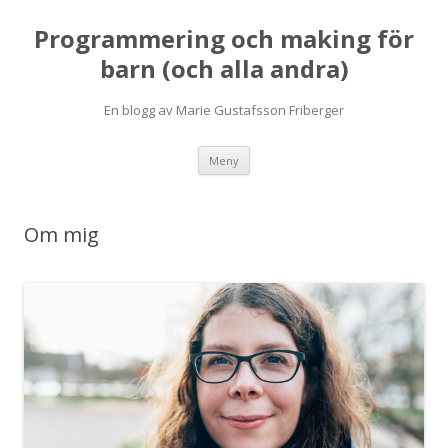
Programmering och making för
barn (och alla andra)
En blogg av Marie Gustafsson Friberger
Hoppa
Meny
till
innehåll
Om mig