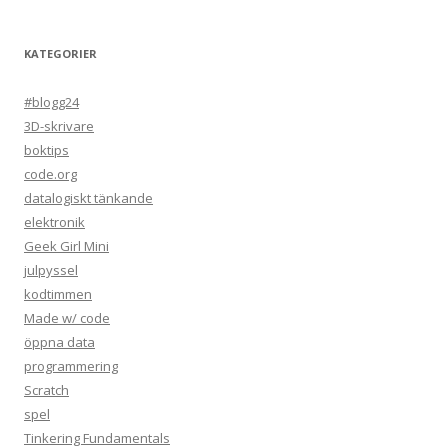
KATEGORIER
#blogg24
3D-skrivare
boktips
code.org
datalogiskt tänkande
elektronik
Geek Girl Mini
julpyssel
kodtimmen
Made w/ code
öppna data
programmering
Scratch
spel
Tinkering Fundamentals