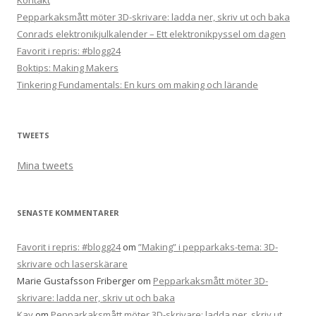
Kontakt
Pepparkaksmått möter 3D-skrivare: ladda ner, skriv ut och baka
Conrads elektronikjulkalender – Ett elektronikpyssel om dagen
Favorit i repris: #blogg24
Boktips: Making Makers
Tinkering Fundamentals: En kurs om making och lärande
TWEETS
Mina tweets
SENASTE KOMMENTARER
Favorit i repris: #blogg24
om
”Making” i pepparkaks-tema: 3D-
skrivare och laserskärare
Marie Gustafsson Friberger
om
Pepparkaksmått möter 3D-
skrivare: ladda ner, skriv ut och baka
Kay
om
Pepparkaksmått möter 3D-skrivare: ladda ner, skriv ut