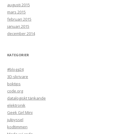
augusti 2015
mars 2015
februari 2015
januari 2015
december 2014
KATEGORIER
#blogg24
3D-skrivare
boktips
code.org
datalogiskt tänkande
elektronik
Geek Girl Mini
julpyssel
kodtimmen
Made w/ code