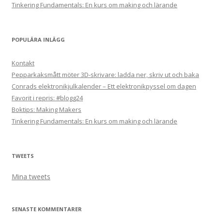
Tinkering Fundamentals: En kurs om making och lärande
POPULÄRA INLÄGG
Kontakt
Pepparkaksmått möter 3D-skrivare: ladda ner, skriv ut och baka
Conrads elektronikjulkalender – Ett elektronikpyssel om dagen
Favorit i repris: #blogg24
Boktips: Making Makers
Tinkering Fundamentals: En kurs om making och lärande
TWEETS
Mina tweets
SENASTE KOMMENTARER