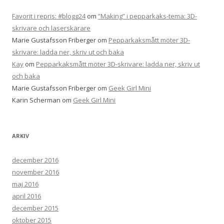
Favorit i repris: #blogg24
om
”Making” i pepparkaks-tema: 3D-
skrivare och laserskärare
Marie Gustafsson Friberger
om
Pepparkaksmått möter 3D-
skrivare: ladda ner, skriv ut och baka
Kay
om
Pepparkaksmått möter 3D-skrivare: ladda ner, skriv ut
och baka
Marie Gustafsson Friberger
om
Geek Girl Mini
Karin Scherman
om
Geek Girl Mini
ARKIV
december 2016
november 2016
maj 2016
april 2016
december 2015
oktober 2015