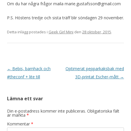
Om du har några frågor maila marie.gustafsson@gmail.com
P.S. Höstens tredje och sista träff blir söndagen 29 november.
Detta inlägg postades i
Geek Girl Mini
den
28 oktober, 2015
.
I
←
Bebis, barnhack och
Optimerat pepparkaksbak med
n
#theconf + lite till
3D-printat Escher-mått
→
l
ä
Lämna ett svar
g
g
Din e-postadress kommer inte publiceras.
Obligatoriska fält
är märkta
*
s
Kommentar
*
n