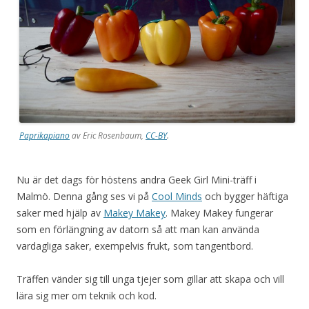
Paprikapiano
av Eric Rosenbaum,
CC-BY
.
Nu är det dags för höstens andra Geek Girl Mini-träff i
Malmö. Denna gång ses vi på
Cool Minds
och bygger häftiga
saker med hjälp av
Makey Makey
. Makey Makey fungerar
som en förlängning av datorn så att man kan använda
vardagliga saker, exempelvis frukt, som tangentbord.
Träffen vänder sig till unga tjejer som gillar att skapa och vill
lära sig mer om teknik och kod.