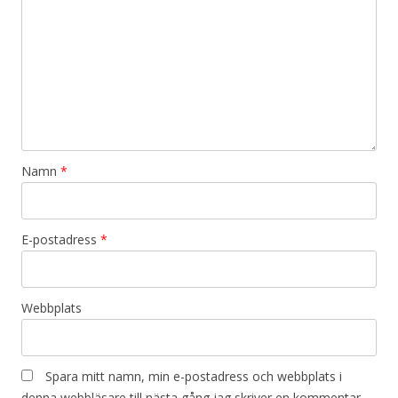
a
v
i
g
e
r
i
Namn
*
n
g
E-postadress
*
Webbplats
Spara mitt namn, min e-postadress och webbplats i
denna webbläsare till nästa gång jag skriver en kommentar.